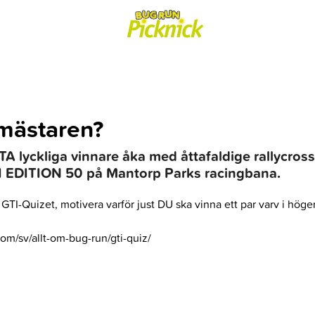
 mästaren?
A lyckliga vinnare åka med åttafaldige rallycro
GTI EDITION 50 på Mantorp Parks racingbana.
 GTI-Quizet, motivera varför just DU ska vinna ett par varv i hög
com/sv/allt-om-bug-run/gti-quiz/