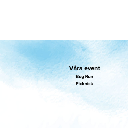
Våra event
Bug Run
Picknick