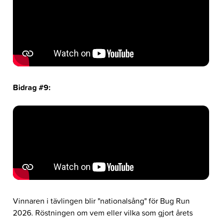
Bidrag #9:
Vinnaren i tävlingen blir "nationalsång" för Bug Run
2026.
Röstningen om vem eller vilka som gjort årets