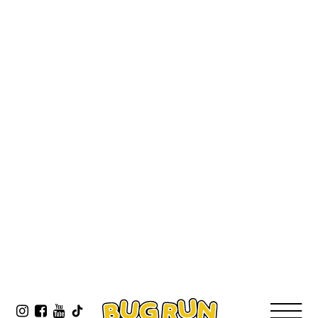
Historien om Bug Run
2025-11-01
Köp biljett
DRAGRACING 1/4 MILE