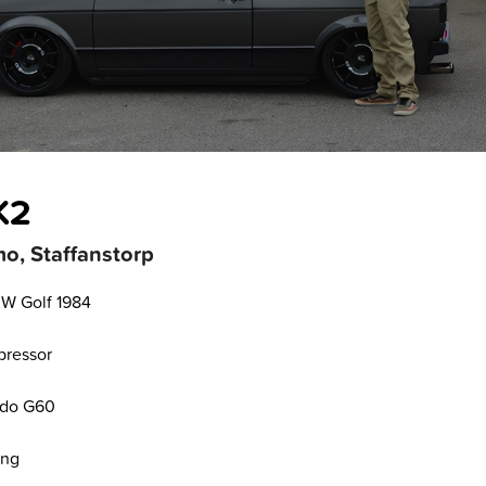
K2
o, Staffanstorp
VW Golf 1984
pressor
ado G60
ing