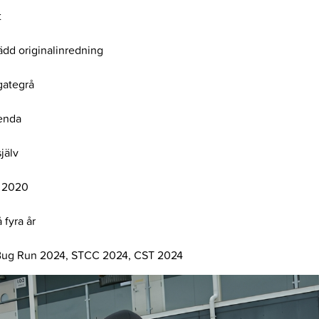
t
dd originalinredning
gategrå
enda
jälv
: 2020
 fyra år
: Bug Run 2024, STCC 2024, CST 2024