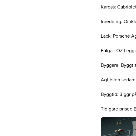
Kaross: Cabriole
Inredning: Omklä
Lack: Porsche A
Fälgar: OZ Legg
Byggare: Byggt s
Ägt bilen sedan
Byggtid: 3 ggr på
Tidigare priser