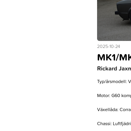
2025-10-24
MK1/M
Rickard Jaxm
Typ/årsmodell: 
Motor: G60 kom
Växellåda: Corr
Chassi: Luftfjädr